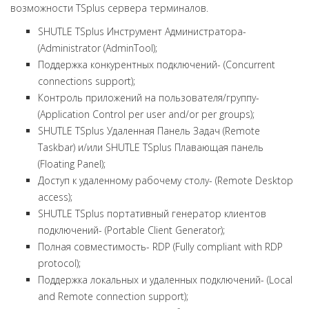
возможности TSplus сервера терминалов.
SHUTLE TSplus Инструмент Администратора-
(Administrator (AdminTool);
Поддержка конкурентных подключений- (Concurrent
connections support);
Контроль приложений на пользователя/группу-
(Application Control per user and/or per groups);
SHUTLE TSplus Удаленная Панель Задач (Remote
Taskbar) и/или SHUTLE TSplus Плавающая панель
(Floating Panel);
Доступ к удаленному рабочему столу- (Remote Desktop
access);
SHUTLE TSplus портативный генератор клиентов
подключений- (Portable Client Generator);
Полная совместимость- RDP (Fully compliant with RDP
protocol);
Поддержка локальных и удаленных подключений- (Local
and Remote connection support);