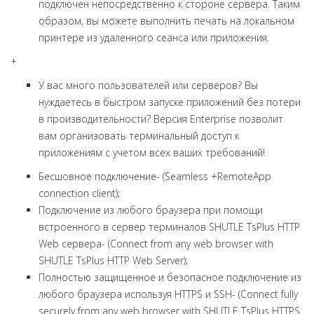
подключен непосредственно к стороне сервера. Таким
образом, вы можете выполнить печать на локальном
принтере из удаленного сеанса или приложения.
+
У вас много пользователей или серверов? Вы
нуждаетесь в быстром запуске приложений без потери
в производительности? Версия Enterprise позволит
вам организовать терминальный доступ к
приложениям с учетом всех ваших требований!
Бесшовное подключение- (Seamless +RemoteApp
connection client);
Подключение из любого браузера при помощи
встроенного в сервер терминалов SHUTLE TsPlus HTTP
Web сервера- (Connect from any web browser with
SHUTLE TsPlus HTTP Web Server);
Полностью защищенное и безопасное подключение из
любого браузера используя HTTPS и SSH- (Connect fully
securely from any web browser with SHUTLE TsPlus HTTPS