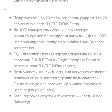
with only an e-mail or a pin-code);
+
Поддержка от 1 до 20 ферм-серверов- (Support 1 to 20
servers within each SHUTLE TsPlus Farm);
До 1000 конкурентных сессий в архитектуре
масштабируемой балансировки нагрузки- (Up to 1.000
users working concurrently on a scalable Load-Balanced
architecture);
Единый корпоративный портал для доступа ко всем
серверам SHUTLE TSplus- (Single Enterprise Portal to
access all your SHUTLE TsPlus servers);
Возможность назначить один или несколько серверов
приложений пользователю/группе пользователей-
(Ability to assign one or several Application Server(s) to
users or groups of users);
Балансировка нагрузки и отказоустойчивость- (Load
Balancing);