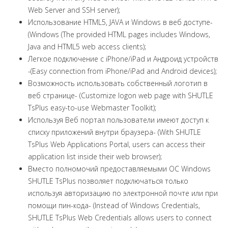
Web Server and SSH server);
Использование HTML5, JAVA и Windows в веб доступе-
(Windows (The provided HTML pages includes Windows,
Java and HTML5 web access clients);
Легкое подключение с iPhone/iPad и Андроид устройств
-(Easy connection from iPhone/iPad and Android devices);
Возможность использовать собственный логотип в
веб странице- (Customize logon web page with SHUTLE
TsPlus easy-to-use Webmaster Toolkit);
Используя Веб портал пользователи имеют доступ к
списку приложений внутри браузера- (With SHUTLE
TsPlus Web Applications Portal, users can access their
application list inside their web browser);
Вместо полномочий предоставляемыми ОС Windows
SHUTLE TsPlus позволяет подключаться только
используя авторизацию по электронной почте или при
помощи пин-кода- (Instead of Windows Credentials,
SHUTLE TsPlus Web Credentials allows users to connect