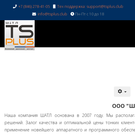
+7 (846) 278-41-05
Тех поддержка: support@tsplus.club
info@tsplus.club
Пн-Пт с 10 до 18
ООО "ША
Наша компания ШАТЛ основана в 2007 году. Мы располага
решений. Залог качества и оптимальной цены тонких клиен
применение новейшего аппаратного и программного обеспе