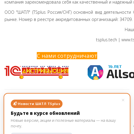
компания зарекомендовала себя как качественный и надежны
ООО "ШАТЛ" (TSplus Россия/СНГ) основной вид деятельности
рынке. Номер в реестре аккредитованных организаций: 34709.
Наши
tsplus.tech | www.t
C нами сотрудничают
Нашим продуктами пользуются более 1000
×
клиентов
📬 Новости ШАТЛ TSplus
Будьте в курсе обновлений
Новые версии, акции и полезные материалы — на вашу
почту.