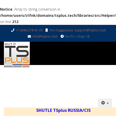
Notice
: Array to string conversion in
/home/users/i/ifnk/domains/tsplus.tech/libraries/src/Helper
on line
212
+7 (846) 278-41-05
Тех поддержка: support@tsplus.club
info@tsplus.club
Пн-Пт с 10 до 18
SHUTLE TSplus RUSSIA/CIS